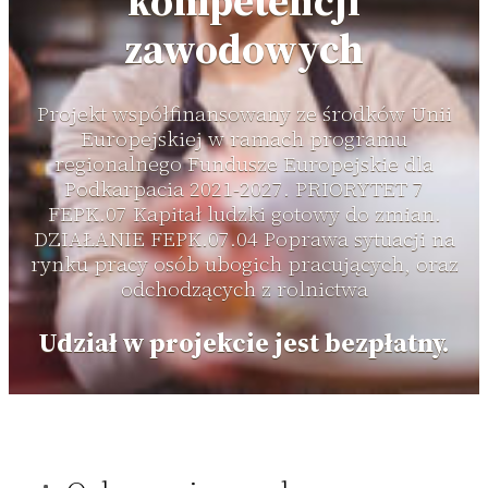
kompetencji
zawodowych
Projekt współfinansowany ze środków Unii
Europejskiej w ramach programu
regionalnego Fundusze Europejskie dla
Podkarpacia 2021-2027. PRIORYTET 7
FEPK.07 Kapitał ludzki gotowy do zmian.
DZIAŁANIE FEPK.07.04 Poprawa sytuacji na
rynku pracy osób ubogich pracujących, oraz
odchodzących z rolnictwa
Udział w projekcie jest bezpłatny.