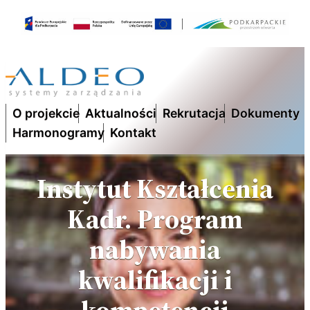
O projekcie
Aktualności
Rekrutacja
Dokumenty
Harmonogramy
Kontakt
Instytut Kształcenia
Kadr. Program
nabywania
kwalifikacji i