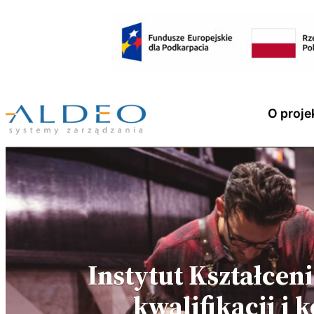
O proje
Instytut Kształce
kwalifikacji i