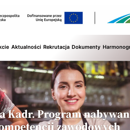
kcie
Aktualności
Rekrutacja
Dokumenty
Harmonog
nia Kadr. Program nabywan
 kompetencji zawodowych