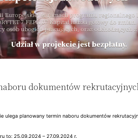
ii Europejskiej w ramach programu regionalnego
IORYTET 7 FEPK.07 Kapitał ludzki gotowy do zmian
cy osób ubogich pracujących, oraz odchodzących z
Udział w projekcie jest bezpłatny.
naboru dokumentów rekrutacyjnyc
ie ulega planowany termin naboru dokumentów rekrutacyjn
u to: 25.09.2024 – 27.09.2024 r.