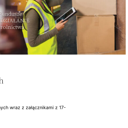
 Fundusze
. DZIAŁANIE
 rolnictwa
h
ych wraz z załącznikami z 17-